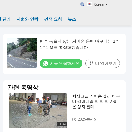
Korean
 관리
저희와 연락
견적 요청
뉴스
방수 녹슬지 않는 게비온 옹벽 바구니는 2 *
1 * 1 Ｍ를 활성화했습니다
지금 연락하세요
더 알아보기
관련 동영상
헥사고널 가비온 젤리 바구
니 갈바니즘 철 철 철 가비
온 상자 판매
개비온 바구니
2025-06-15
01:47