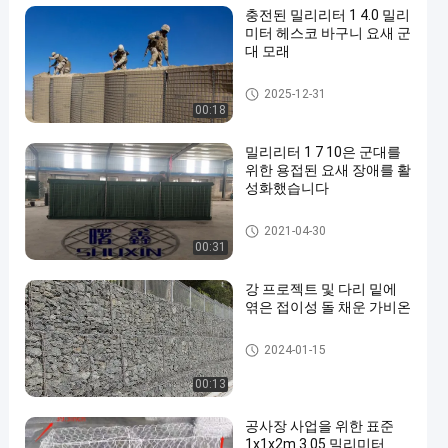
충전된 밀리리터 1 4.0 밀리
미터 헤스코 바구니 요새 군
대 모래
방어적인 장벽
2025-12-31
00:18
밀리리터 1 7 10은 군대를
위한 용접된 요새 장애를 활
성화했습니다
방어적인 장벽
2021-04-30
00:31
강 프로젝트 및 다리 밑에
엮은 접이성 돌 채운 가비온
개비온 바구니
2024-01-15
00:13
공사장 사업을 위한 표준
1x1x2m 3.05 밀리미터