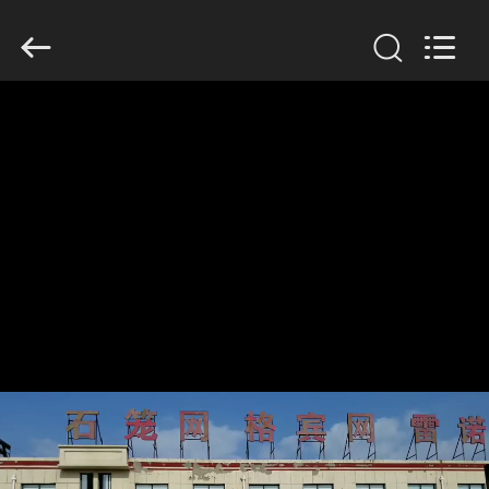
©
2018
-
2026
Hebei
KN
Wire
Mesh
홈
Co.,
Ltd..
All
Rights
Reserved.
제
품
우
리
에
관