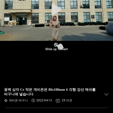
한
것
공
장
투
어
품
질
옹벽 상자 Ce 작은 개비온은 80x100mm 6 각형 강선 메쉬를
관
바구니에 넣습니다
개비온 바구니
2022-04-13
29 의견
리