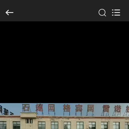
©
2018
-
2026
Hebei
KN
Wire
Mesh
홈
Co.,
Ltd..
All
Rights
Reserved.
제
품
우
리
에
관