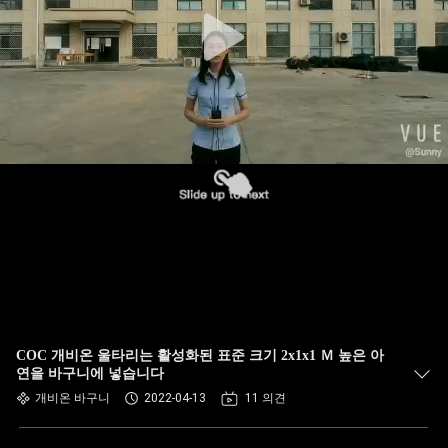
한
것
공
장
투
어
품
질
COC 개비온 울타리는 활성화된 표준 크기 2x1x1 Ｍ 높은 아
관
연을 바구니에 넣습니다
개비온 바구니
2022-04-13
11 의견
리