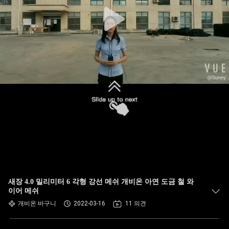
한
것
공
장
투
어
품
질
새장 4.0 밀리미터 6 각형 강선 메쉬 개비온 아연 도금 철 와
관
이어 메쉬
개비온 바구니
2022-03-16
11 의견
리