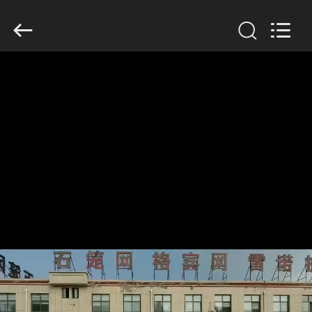
©
2018
-
2026
Hebei
KN
Wire
Mesh
홈
Co.,
Ltd..
All
Rights
Reserved.
제
품
우
리
에
관