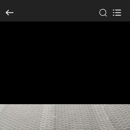
©
2018
-
2026
Hebei
KN
Wire
Mesh
홈
Co.,
Ltd..
All
Rights
Reserved.
제
품
우
리
에
관