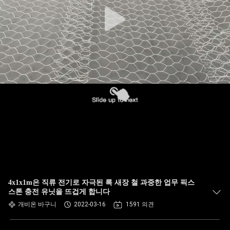
한
것
공
장
투
어
품
질
4x1x1m은 직류 전기로 자극된 록 새장 철 과중한 업무 픽스
관
스톤 충전 유닛을 뜨겁게 합니다
개비온 바구니
2022-03-16
1591 의견
리