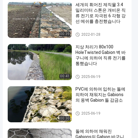
세개의 휘어진 제직물 3.4
밀리미터 스톤은 개비온 직
류 전기로 자극된 6 각형 강
선 메쉬를 충전했습니다
돌에 의하여 채워지는 Gabions
00:39
2022-01-28
지상 처리가 80x100
HoleTwisted Gabion 벽 바
구니에 의하여 직류 전기를
통했습니다
돌에 의하여 채워지는 Gabions
00:41
2025-06-19
PVC에 의하여 입히는 돌에
의하여 채워지는 Gabions
의 옹벽 Gabion 돌 감금소
돌에 의하여 채워지는 Gabions
2025-06-19
00:30
돌에 의하여 채워진
Gabions의 Gabion 바구니