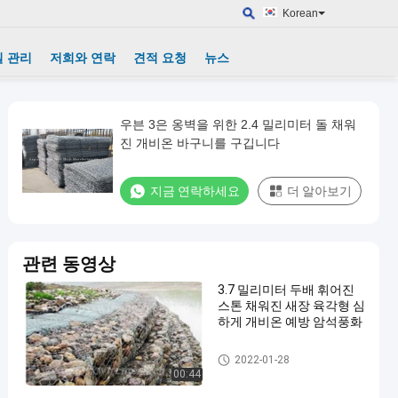
Korean
 관리
저희와 연락
견적 요청
뉴스
우븐 3은 옹벽을 위한 2.4 밀리미터 돌 채워
진 개비온 바구니를 구깁니다
지금 연락하세요
더 알아보기
관련 동영상
3.7 밀리미터 두배 휘어진
스톤 채워진 새장 육각형 심
하게 개비온 예방 암석풍화
돌에 의하여 채워지는 Gabions
2022-01-28
00:44