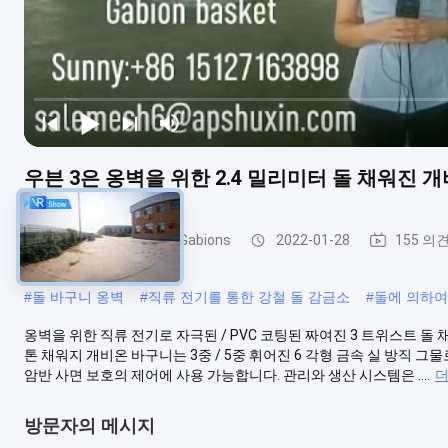
우븐 3은 옹벽을 위한 2.4 밀리미터 돌 채워진
돌에 의하여 채워지는 Gabions
2022-01-28
155 의
#
돌 바구니 옹벽
#
직류 전기를 통한 강철 돌 감금소
#
돌에 의하여
옹벽을 위한 직류 전기로 자극된 / PVC 코팅된 짜여진 3 트위스트 돌
톤 채워지 개비온 바구니는 3중 / 5중 휘어진 6 각형 금속 실 방직
암반 사면 보호의 제어에 사용 가능합니다. 관리와 생산 시스템은 ....
더
방문자의 메시지