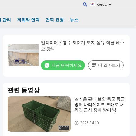
Korean
 관리
저희와 연락
견적 요청
뉴스
밀리리터 7 홍수 제어기 토지 섬유 직물 헤스
코 장벽
지금 연락하세요
더 알아보기
관련 동영상
뜨거운 판매 보안 육군 등급
방어 바리케이드 모래로 채
워진 군사 장벽 방어 벽
군 장벽
2026-04-10
00:06