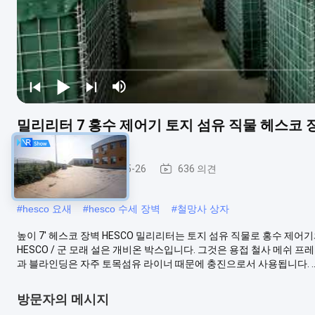
밀리리터 7 홍수 제어기 토지 섬유 직물 헤스코 
군 장벽
2021-05-26
636 의견
#
hesco 요새
#
hesco 수세 장벽
#
철망사 상자
높이 7' 헤스코 장벽 HESCO 밀리리터는 토지 섬유 직물로 홍수 제어
HESCO / 군 모래 설은 개비온 박스입니다. 그것은 용접 철사 메쉬 
과 블라인딩은 자주 토목섬유 라이너 때문에 충진으로서 사용됩니다. ..
방문자의 메시지