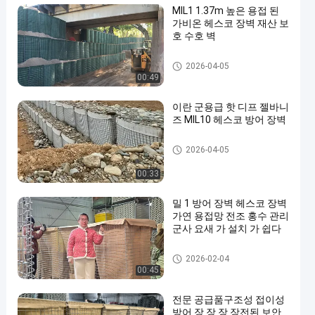
MIL1 1.37m 높은 용접 된
가비온 헤스코 장벽 재산 보
호 수호 벽
군 장벽
2026-04-05
00:49
이란 군용급 핫 디프 젤바니
즈 MIL10 헤스코 방어 장벽
군 장벽
2026-04-05
00:33
밀 1 방어 장벽 헤스코 장벽
가연 용접망 전조 홍수 관리
군사 요새 가 설치 가 쉽다
방어적인 장벽
2026-02-04
00:45
전문 공급품구조성 접이성
방어 장 장 장 장전된 보안