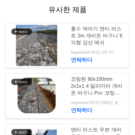
유사한 제품
저
희
홍수 제어기 앤티 러스
와
트 2m 개비온 바구니 6
각형 강선 메쉬
연
Negotiated MOQ:100 PC
락
연락하다
코팅된 80x100mm
뉴
2x1x1 4 밀리미터 개비
스
온 바구니 Pvc 코팅된
갈판 260 Gsm 아연
negotiated MOQ:1000년 평방미터
연락하다
견
적
앤티 러스트 우븐 개비