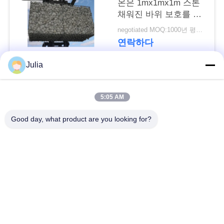
온은 1mx1mx1m 스톤
요
채워진 바위 보호를 바
청
구니에 넣습니다
negotiated MOQ:1000년 평방미터
연락하다
사
Julia
이
모든
5:05 AM
트
방어적인 장벽
군 장벽
지
Good day, what product are you looking for?
도
모래에 의하여 채워지
방어적인 요새 장벽
는 장벽
개
레이저 철조망
안전 스티크 와이어
인
정
MZP 낮은 가시성 와
반 탱크 와이어