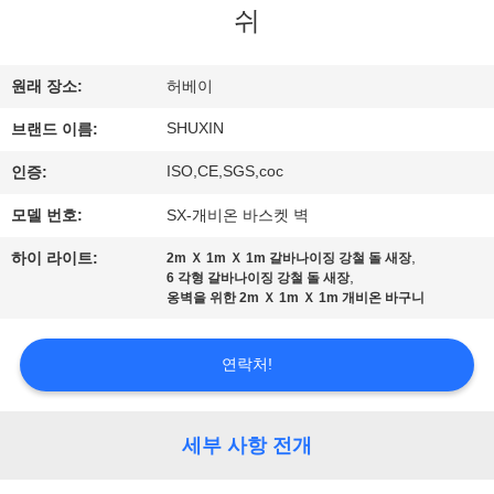
한
쉬
것
원래 장소:
허베이
공
SHUXIN
브랜드 이름:
장
ISO,CE,SGS,coc
인증:
투
모델 번호:
SX-개비온 바스켓 벽
어
,
하이 라이트:
2m Ｘ 1m Ｘ 1m 갈바나이징 강철 돌 새장
,
6 각형 갈바나이징 강철 돌 새장
옹벽을 위한 2m Ｘ 1m Ｘ 1m 개비온 바구니
품
연락처!
질
관
세부 사항 전개
리