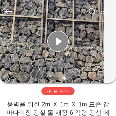
©
2018
-
2026
Hebei
KN
Wire
Mesh
홈
Co.,
Ltd..
All
Rights
Reserved.
제
품
우
리
개비온 바구니
에
옹벽을 위한 2m Ｘ 1m Ｘ 1m 표준 갈
관
바나이징 강철 돌 새장 6 각형 강선 메