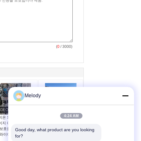
(
0
/ 3000)
Melody
4:24 AM
비온 와이어 메시 박스
사용하는 바닷물 하에 꼬
이지 에코 친화적인 경
인 와이어 개비온은 Pvc
 보호를 위해 PVC 코
코팅된 2x1x1 Ｍ를 바구
Good day, what product are you looking 
 와이어
니에 넣습니다
for?