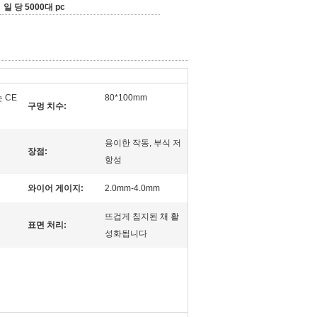
일 당 5000대 pc
 CE
80*100mm
구멍 치수:
용이한 작동, 부식 저
장점:
항성
와이어 게이지:
2.0mm-4.0mm
뜨겁게 침지된 채 활
표면 처리:
성화됩니다