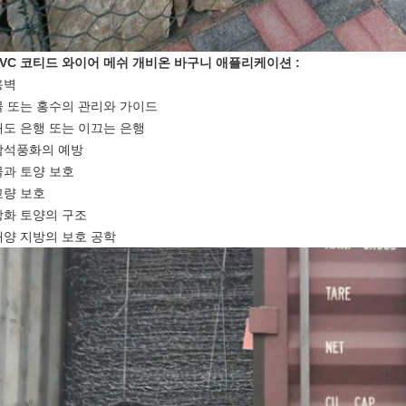
PVC 코티드 와이어 메쉬
개비온 바구니 애플리케이션 :
옹벽
물 또는 홍수의 관리와 가이드
쇄도 은행 또는 이끄는 은행
암석풍화의 예방
물과 토양 보호
교량 보호
강화 토양의 구조
해양 지방의 보호 공학