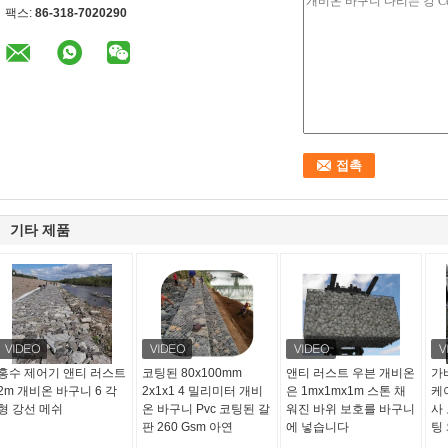
팩스:
86-318-7020290
기타 제품
홍수 제어기 앤티 러스트
코팅된 80x100mm
앤티 러스트 우븐 개비온
가
2m 개비온 바구니 6 각
2x1x1 4 밀리미터 개비
은 1mx1mx1m 스톤 채
케
형 강선 메쉬
온 바구니 Pvc 코팅된 갈
워진 바위 보호를 바구니
사
판 260 Gsm 아연
에 넣습니다
팅