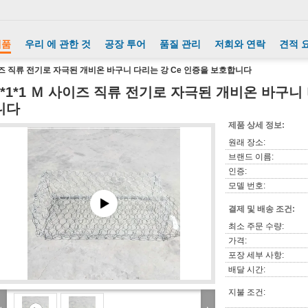
제품
우리 에 관한 것
공장 투어
품질 관리
저희와 연락
견적 
사이즈 직류 전기로 자극된 개비온 바구니 다리는 강 Ce 인증을 보호합니다
2*1*1 Ｍ 사이즈 직류 전기로 자극된 개비온 바구니
니다
제품 상세 정보:
원래 장소:
브랜드 이름:
인증:
모델 번호:
결제 및 배송 조건:
최소 주문 수량:
가격:
포장 세부 사항:
배달 시간:
지불 조건: