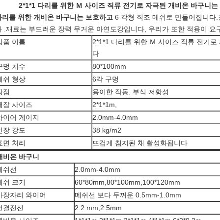
2*1*1 다리를 위한 Ｍ 사이즈 직류 전기로 자극된 개비온 바구니
다리를 위한 개비온 바구니는 보호하고
6 각형 직조 메쉬로 만들어집니다.
다 .재료는
부드러운 장력 무거운 아연도강
입니다
, 우리가 또한 적용이 요
상품 이름
2*1*1 다리를 위한 Ｍ 사이즈 직류 전기
다
구멍 치수
80*100mm
메쉬 형상
6각 구멍
장점
용이한 작동, 부식 저항성
새장 사이즈
2*1*1m,
와이어 게이지
2.0mm-4.0mm
인장 강도
38 kg/m2
표면 처리
뜨겁게 침지된 채 활성화됩니다
개비온 바구니
메쉬선
2.0mm-4.0mm
메쉬 크기
60*80mm,80*100mm,100*120mm
가장자리 와이어
메쉬선 보다 두꺼운 0.5mm-1.0mm
연결전선
2.2 mm,2.5mm