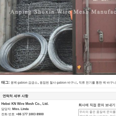
,
,
태그:
옹벽 gabion 감금소
용접된 철사 gabion 바구니
직류 전기를 통한 벽 바구니
연락처 세부 사항
Hebei KN Wire Mesh Co., Ltd.
회사에 직접 문의 보내기
담당자:
Miss. Linda
전화 번호:
+86 177 1003 8900