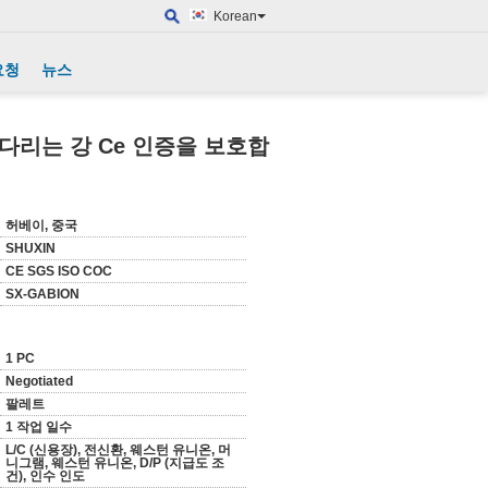
Korean
요청
뉴스
 다리는 강 Ce 인증을 보호합
허베이, 중국
SHUXIN
CE SGS ISO COC
SX-GABION
1 PC
Negotiated
팔레트
1 작업 일수
L/C (신용장), 전신환, 웨스턴 유니온, 머
니그램, 웨스턴 유니온, D/P (지급도 조
건), 인수 인도