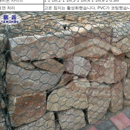
개비온 사이즈
1*1*1m,2*1*1m,3*1*1m,4*1*1m,6*2*0.3m
표면 처리
고온 침지는 활성화했습니다, PVC가 코팅했습