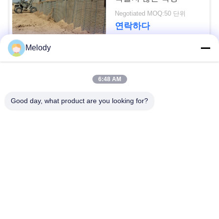
요
Negotiated MOQ:50 단위
청
연락하다
Melody
사
모든
이
6:48 AM
트
방어적인 장벽
군 장벽
Good day, what product are you looking for?
지
모래에 의하여 채워지
방어적인 요새 장벽
도
는 장벽
레이저 철조망
안전 스티크 와이어
개
인
MZP 낮은 가시성 와
반 탱크 와이어
정
이어 장애물