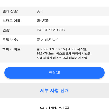
한
것
원래 장소:
중국
SHUXIN
브랜드 이름:
공
ISO CE SGS COC
인증:
장
모델 번호:
군 개비온 박스
투
,
하이 라이트:
밀리리터 3 헤스코 요새 배리어 시스템
,
76.2×76.2mm 헤스코 요새 배리어 시스템
어
모래 채워진 헤스코 요새 배리어 시스템
품
연락처!
질
세부 사항 전개
관
리
유사한 제품