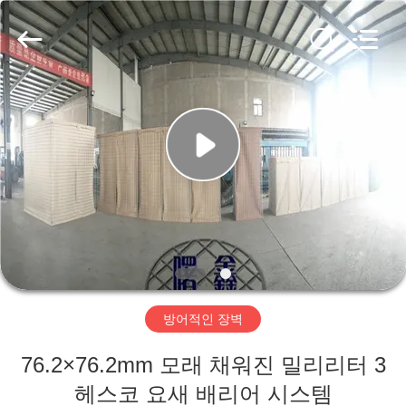
©
2018
-
2026
Hebei
KN
Wire
Mesh
홈
Co.,
Ltd..
All
Rights
Reserved.
제
품
우
리
방어적인 장벽
에
76.2×76.2mm 모래 채워진 밀리리터 3
관
헤스코 요새 배리어 시스템