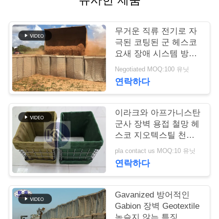
저
무거운 직류 전기로 자
희
극된 코팅된 군 헤스코
요새 장애 시스템 방어
와
적 헤스코 장애
Negotiated MOQ:100 유닛
연
연락하다
락
이라크와 아프가니스탄
군사 장벽 용접 철망 헤
뉴
스코 지오텍스틸 천으
로 방어 장벽
스
pla contact us MOQ:10 유닛
연락하다
견
Gavanized 방어적인
적
Gabion 장벽 Geotextile
녹슬지 않는 특징