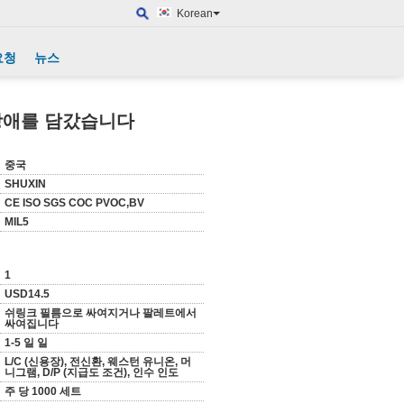
Korean
요청
뉴스
 장애를 담갔습니다
중국
SHUXIN
CE ISO SGS COC PVOC,BV
MIL5
1
USD14.5
쉬링크 필름으로 싸여지거나 팔레트에서
싸여집니다
1-5 일 일
L/C (신용장), 전신환, 웨스턴 유니온, 머
니그램, D/P (지급도 조건), 인수 인도
주 당 1000 세트