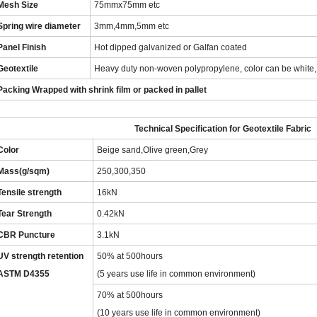
Mesh Size
75mmx75mm etc
Spring wire diameter
3mm,4mm,5mm etc
Panel Finish
Hot dipped galvanized or Galfan coated
Geotextile
Heavy duty non-woven polypropylene, color can be white, 
Packing Wrapped with shrink film or packed in pallet
Technical Specification for Geotextile Fabric
Color
Beige sand,Olive green,Grey
Mass(g/sqm)
250,300,350
Tensile strength
16kN
Tear Strength
0.42kN
CBR Puncture
3.1kN
UV strength retention
50% at 500hours
ASTM D4355
(5 years use life in common environment)
70% at 500hours
(10 years use life in common environment)