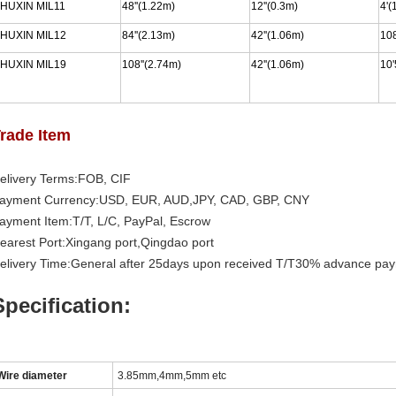
HUXIN MIL11
48''(1.22m)
12''(0.3m)
4'(
HUXIN MIL12
84''(2.13m)
42''(1.06m)
10
HUXIN MIL19
108''(2.74m)
42''(1.06m)
10'
rade Item
elivery Terms:FOB, CIF
ayment Currency:USD, EUR, AUD,JPY, CAD, GBP, CNY
ayment Item:T/T, L/C, PayPal, Escrow
earest Port:Xingang port,Qingdao port
elivery Time:General after 25days upon received T/T30% advance pa
Specification:
Wire diameter
3.85mm,4mm,5mm etc