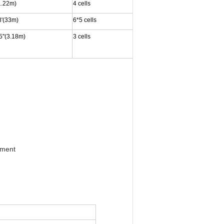
1.22m)
4 cells
8'(33m)
6*5 cells
5''(3.18m)
3 cells
yment