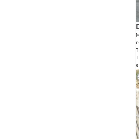
M
n
T
T
e