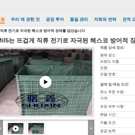
제품
우리 에 관한 것
공장 투어
품질 관리
저희와 연락
견적 
게 직류 전기로 자극된 헤스코 방어적 장애를 담갔습니다
Mil5는 뜨겁게 직류 전기로 자극된 헤스코 방어적
제품 상세 정보:
원래 장소:
브랜드 이름:
인증:
모델 번호:
결제 및 배송 조건:
최소 주문 수량:
가격:
포장 세부 사항:
배달 시간:
지불 조건:
공급 능력: