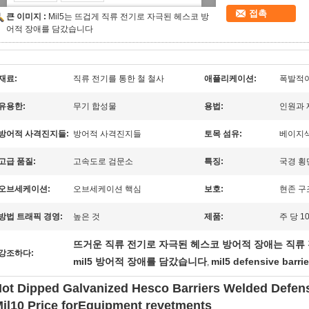
접촉
큰 이미지 :
Mil5는 뜨겁게 직류 전기로 자극된 헤스코 방
어적 장애를 담갔습니다
재료:
직류 전기를 통한 철 철사
애플리케이션:
폭발적이
유용한:
무기 합성물
용법:
인원과 
방어적 사격진지들:
방어적 사격진지들
토목 섬유:
베이지색이
고급 품질:
고속도로 검문소
특징:
국경 횡
오브세케이션:
오브세케이션 핵심
보호:
현존 구
방법 트래픽 경영:
높은 것
제품:
주 당 1
뜨거운 직류 전기로 자극된 헤스코 방어적 장애는 직류 전기
강조하다:
mil5 방어적 장애를 담갔습니다
mil5 defensive barrie
,
ot Dipped Galvanized Hesco Barriers Welded Defensi
il10 Price forEquipment revetments