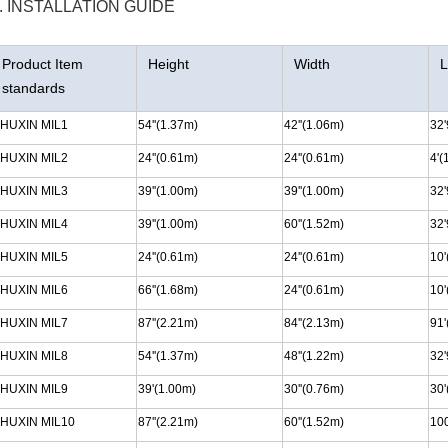
. INSTALLATION GUIDE
Product Item
Height
Width
L
standards
HUXIN MIL1
54''(1.37m)
42''(1.06m)
32'
HUXIN MIL2
24''(0.61m)
24''(0.61m)
4'(
HUXIN MIL3
39''(1.00m)
39''(1.00m)
32'
HUXIN MIL4
39''(1.00m)
60''(1.52m)
32'
HUXIN MIL5
24''(0.61m)
24''(0.61m)
10'
HUXIN MIL6
66''(1.68m)
24''(0.61m)
10'
HUXIN MIL7
87''(2.21m)
84''(2.13m)
91'
HUXIN MIL8
54''(1.37m)
48''(1.22m)
32'
HUXIN MIL9
39'(1.00m)
30''(0.76m)
30'
HUXIN MIL10
87''(2.21m)
60''(1.52m)
100