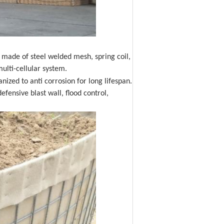
s made of steel welded mesh, spring coil,
ulti-cellular system.
anized to anti corr
osion for long lifespan.
defensive blast wall, flood control,