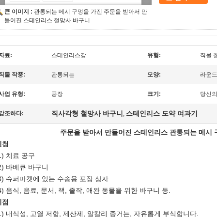
큰 이미지 :
관통되는 메시 구멍을 가진 주문을 받아서 만
들어진 스테인리스 철망사 바구니
자료:
스테인리스강
유형:
직물 
직물 작풍:
관통되는
모양:
라운
사업 유형:
공장
크기:
당신의
직사각형 철망사 바구니
스테인리스 도약 여과기
강조하다:
,
주문을 받아서 만들어진 스테인리스 관통되는 메시 
신청
1) 치료 공구
2) 바베큐 바구니
(3) 슈퍼마켓에 있는 수송용 포장 상자
4) 음식, 음료, 문서, 책, 졸작, 애완 동물을 위한 바구니 등.
이점
(1) 내식성, 고열 저항, 제산제, 알칼리 증거는, 자유롭게 부식합니다.