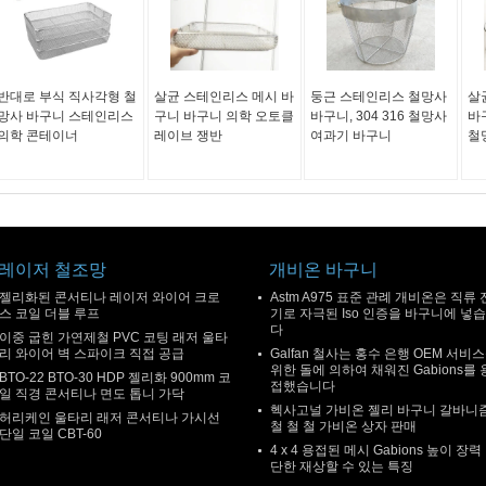
반대로 부식 직사각형 철
살균 스테인리스 메시 바
둥근 스테인리스 철망사
살
망사 바구니 스테인리스
구니 바구니 의학 오토클
바구니, 304 316 철망사
바
의학 콘테이너
레이브 쟁반
여과기 바구니
철
레이저 철조망
개비온 바구니
젤리화된 콘서티나 레이저 와이어 크로
Astm A975 표준 관례 개비온은 직류 
스 코일 더블 루프
기로 자극된 Iso 인증을 바구니에 넣
다
이중 굽힌 가연제철 PVC 코팅 래저 울타
리 와이어 벽 스파이크 직접 공급
Galfan 철사는 홍수 은행 OEM 서비
위한 돌에 의하여 채워진 Gabions를 
BTO-22 BTO-30 HDP 젤리화 900mm 코
접했습니다
일 직경 콘서티나 면도 톱니 가닥
헥사고널 가비온 젤리 바구니 갈바니
허리케인 울타리 래저 콘서티나 가시선
철 철 철 가비온 상자 판매
단일 코일 CBT-60
4 x 4 용접된 메시 Gabions 높이 장력
단한 재상할 수 있는 특징