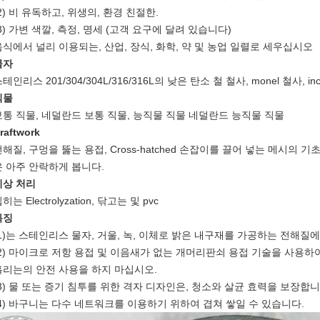
2) 비 유독하고, 위생의, 환경 친절한.
3) 가변 색깔, 측정, 명세 (고객 요구에 달려 있습니다)
음식에서 널리 이용되는, 산업, 장식, 화학, 약 및 농업 일렬로 세우십시오
물자
테인리스 201/304/304L/316/316L의 낮은 탄소 철 철사, monel 철사, i
직물
보통 직물, 네덜란드 보통 직물, 능직물 직물 네덜란드 능직물 직물
raftwork
전해질, 구멍을 뚫는 용접, Cross-hatched 손잡이를 끌어 넣는 메시의 
은 아주 안락하게 봅니다.
지상 처리
히는 Electrolyzation, 닦고는 및 pvc
특징
(1)는 스테인리스 물자, 거울, 녹, 이체로 밝은 내구재를 가공하는 전해질
(2) 마이크로 저항 용접 및 이음새가 없는 개머리판쇠 용접 기술을 사용하여
흘리는의 안전 사용을 하지 마십시오.
(3) 물 또는 증기 침투를 위한 격자 디자인은, 청소와 살균 효력을 보장합니
(4) 바구니는 다수 네트워크를 이용하기 위하여 겹쳐 쌓일 수 있습니다.