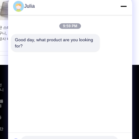
Julia
9:59 PM
균 스테인리스 철망사
둥근 스테인리스 철망사
구니, 길쌈된 직사각형
바구니, 304의 스테인리
망사 바구니
스 메시 여과기 바구니
Good day, what product are you looking 
for?
견적 요청
전
보내
습니
스를
용
E-Mail
사이트 지도
|
즘
모바일 사이트
 단