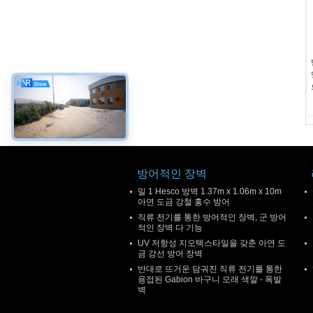
방어적인 장벽
밀 1 Hesco 방벽 1.37m x 1.06m x 10m
아연 도금 강철 홍수 방어
직류 전기를 통한 방어적인 장벽, 군 방어
적인 장벽 다 기능
UV 저항성 지오텍스타일을 갖춘 아연 도
금 강선 방어 장벽
반대로 뜨거운 담궈진 직류 전기를 통한
용접된 Gabion 바구니 모래 색깔 - 폭발
벽