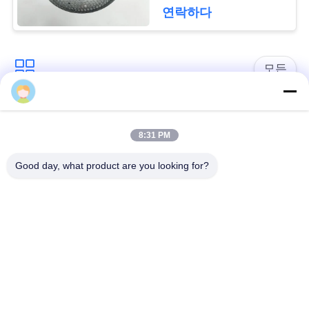
요
연락하다
청
모든
사
이
방어적인 장벽
군 장벽
트
8:31 PM
모래에 의하여 채워지
지
방어적인 요새 장벽
Good day, what product are you looking for?
는 장벽
도
레이저 철조망
안전 스티크 와이어
개
MZP 낮은 가시성 와
반 탱크 와이어
인
이어 장애물
정