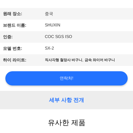
한
것
원래 장소:
중국
SHUXIN
브랜드 이름:
공
COC SGS ISO
인증:
장
SX-2
모델 번호:
투
,
하이 라이트:
직사각형 철망사 바구니
금속 와이어 바구니
어
연락처!
품
질
세부 사항 전개
관
유사한 제품
리