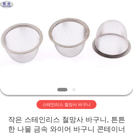
©
2018
-
2026
Hebei
KN
Wire
Mesh
홈
Co.,
Ltd..
All
Rights
Reserved.
제
품
우
리
스테인리스 철망사 바구니
에
작은 스테인리스 철망사 바구니, 튼튼
관
한 나물 금속 와이어 바구니 콘테이너