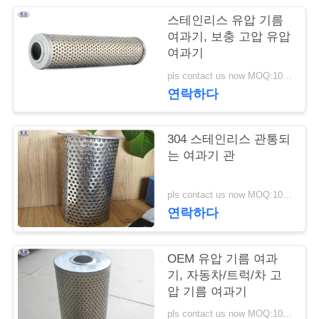
스테인리스 유압 기름
저
여과기, 보충 고압 유압
여과기
희
pls contact us now MOQ:100 조각
와
연락하다
연
락
304 스테인리스 관통되
는 여과기 관
뉴
pls contact us now MOQ:100 조각
연락하다
스
OEM 유압 기름 여과
견
기, 자동차/트럭/차 고
압 기름 여과기
적
pls contact us now MOQ:100 조각