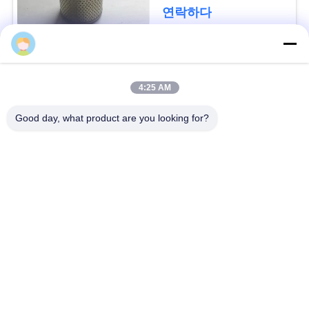
요
연락하다
청
모든
사
4:25 AM
이
방어적인 장벽
군 장벽
Good day, what product are you looking for?
트
모래에 의하여 채워지
지
방어적인 요새 장벽
는 장벽
도
레이저 철조망
안전 스티크 와이어
개
MZP 낮은 가시성 와
반 탱크 와이어
인
이어 장애물
정