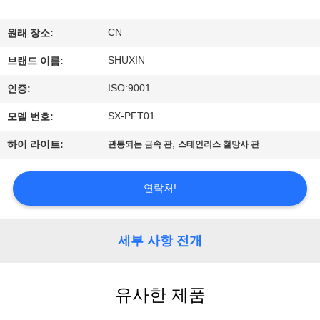
한
것
CN
원래 장소:
SHUXIN
브랜드 이름:
공
ISO:9001
인증:
장
SX-PFT01
모델 번호:
투
,
하이 라이트:
관통되는 금속 관
스테인리스 철망사 관
어
연락처!
품
질
세부 사항 전개
관
유사한 제품
리