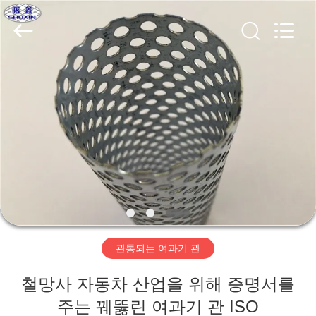
©
2018
-
2026
Hebei
KN
Wire
Mesh
홈
Co.,
Ltd..
All
Rights
Reserved.
제
품
우
리
관통되는 여과기 관
에
철망사 자동차 산업을 위해 증명서를
관
주는 꿰뚫린 여과기 관 ISO