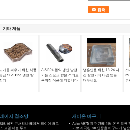
기타 제품
고기를 피우기 위한 식품
AISI304 환약 냉연 발전
냉훈연을 위한 18-24 시
스
등급 SGS Bbq 냉연 발
기는 스모크 향을 석쇠로
간 발연기에 타임 업을
25
전기
구워진 식품에 더합니다
태우세요
부
레이저 철조망
개비온 바구니
젤리화된 콘서티나 레이저 와이어 크로
Astm A975 표준 관례 개비온은 직류 
스 코일 더블 루프
기로 자극된 Iso 인증을 바구니에 넣