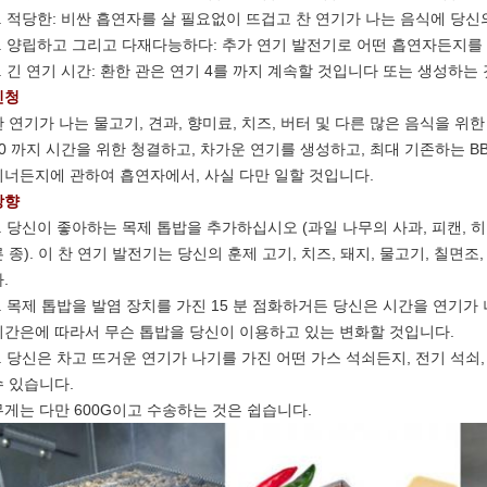
.
적당한: 비싼 흡연자를 살 필요없이 뜨겁고 찬 연기가 나는 음식에 당신
.
양립하고 그리고 다재다능하다: 추가 연기 발전기로 어떤 흡연자든지를
.
긴 연기 시간: 환한 관은 연기 4를 까지 계속할 것입니다 또는 생성하는 
신청
찬 연기가 나는 물고기, 견과, 향미료, 치즈, 버터 및 다른 많은 음식을 위한
10 까지 시간을 위한 청결하고, 차가운 연기를 생성하고, 최대 기존하는 
이너든지에 관하여 흡연자에서, 사실 다만 일할 것입니다.
방향
.
당신이 좋아하는 목제 톱밥을 추가하십시오 (과일 나무의 사과, 피캔, 히코
른 종). 이 찬 연기 발전기는 당신의 훈제 고기, 치즈, 돼지, 물고기, 칠면조
.
.
목제 톱밥을 발염 장치를 가진 15 분 점화하거든 당신은 시간을 연기가 나
시간은에 따라서 무슨 톱밥을 당신이 이용하고 있는 변화할 것입니다.
.
당신은 차고 뜨거운 연기가 나기를 가진 어떤 가스 석쇠든지, 전기 석쇠
수 있습니다.
무게는 다만 600G이고 수송하는 것은 쉽습니다.