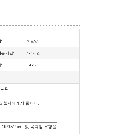
:
M 모양
는 시간:
4-7 시간
:
195G
듭니다
리스 철사에게서 합니다,
19*15*4cm, 및 육각형 유형을