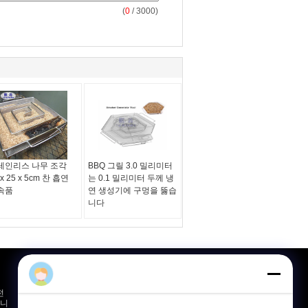
(
0
/ 3000)
테인리스 나무 조각
BBQ 그릴 3.0 밀리미터
 x 25 x 5cm 찬 흡연
는 0.1 밀리미터 두께 냉
속품
연 생성기에 구멍을 뚫습
니다
견적 요청
전
보내
습니