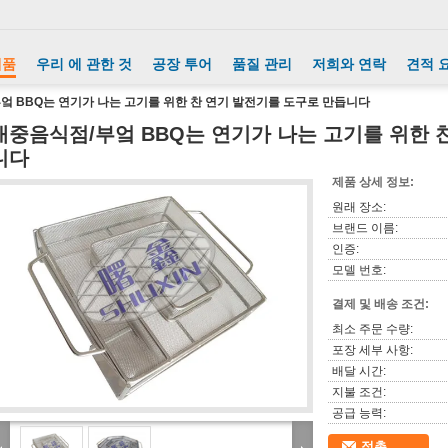
제품
우리 에 관한 것
공장 투어
품질 관리
저희와 연락
견적 
엌 BBQ는 연기가 나는 고기를 위한 찬 연기 발전기를 도구로 만듭니다
대중음식점/부엌 BBQ는 연기가 나는 고기를 위한 
니다
제품 상세 정보:
원래 장소:
브랜드 이름:
인증:
모델 번호:
결제 및 배송 조건:
최소 주문 수량:
포장 세부 사항:
배달 시간:
지불 조건:
공급 능력:
접촉