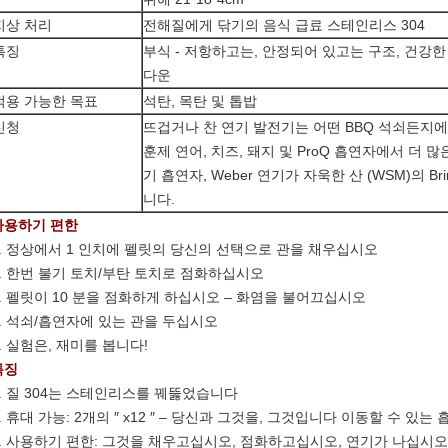
지상 처리
전해질에게 닦기의 음식 급료 스테인리스 304
특징
부식 - 저항하고는, 안정되어 있고는 구조, 건강한
다운
적용 가능한 목표
석탄, 목탄 및 톱밥
신청
뜨겁거나 찬 연기 발전기는 어떤 BBQ 석쇠든지
훈제 연어, 치즈, 돼지 및 ProQ 흡연자에서 더 많
기 흡연자, Weber 연기가 자욱한 산 (WSM)의 Br
니다.
사용하기 편한
.
정상에서 1 인치에 펠릿의 당신의 선택으로 관을 채우십시오
.
한번 불기 토치/부탄 토치로 점화하십시오
.
펠릿이 10 분을 점화하게 하십시오 – 화염을 불어끄십시오
.
석쇠/흡연자에 있는 관을 두십시오
.
실험은, 재미를 봅니다!
특징
.
질 304는 스테인리스를 꿰뚫었습니다
.
휴대 가능: 2개의 ″ x12 ″ – 당신과 그것을, 그것입니다 이동할 수 
.
사용하기 편한: 그것을 채우고십시오, 점화하고십시오, 연기가 나십시오