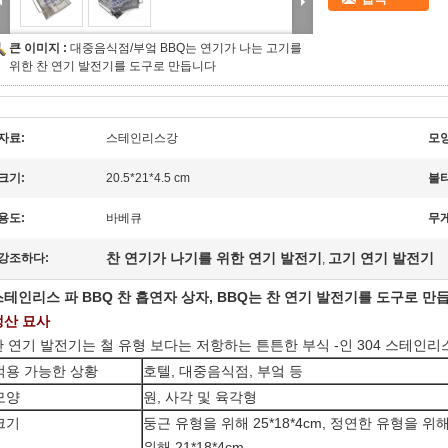
큰 이미지 :
대중음식점/부엌 BBQ는 연기가 나는 고기를
위한 찬 연기 발전기를 도구로 만듭니다
자료:
스테인리스강
모양
크기:
20.5*21*4.5 cm
불타
용도:
바베큐
무게
찬 연기가 나기를 위한 연기 발전기
고기 연기 발전기
강조하다:
,
스테인리스 파 BBQ 찬 흡연자 상자, BBQ는 찬 연기 발전기를 도구로 만
생산 묘사
찬 연기 발전기는 철 유형 보다는 저항하는 튼튼한 부식 -인 304 스테인
적용 가능한 상황
호텔, 대중음식점, 부엌 등
모양
원, 사각 및 육각형
크기
둥근 유형을 위해 25*18*4cm, 정연한 유형을 위해 
위해 21*18*4cm