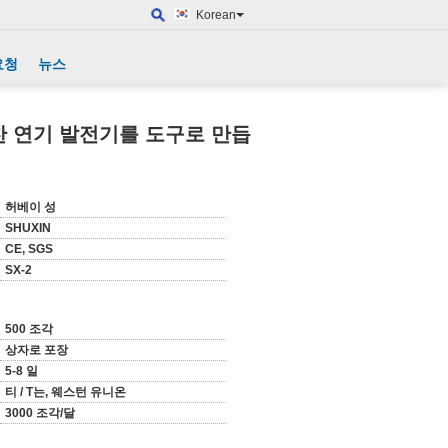
Korean
요청
뉴스
찬 연기 발전기를 도구로 만듭
허베이 성
SHUXIN
CE, SGS
SX-2
500 조각
상자로 포장
5-8 일
티 / T는, 웨스턴 유니온
3000 조각/달