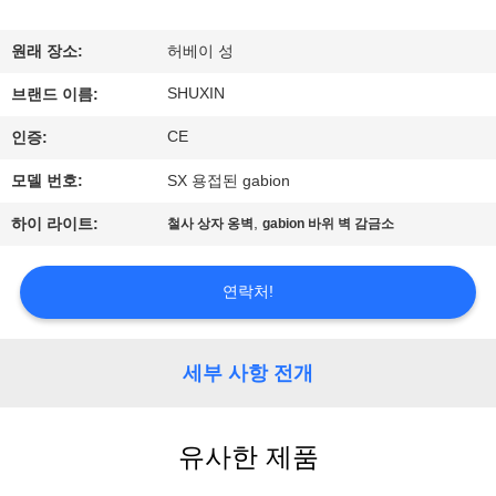
한
것
원래 장소:
허베이 성
SHUXIN
브랜드 이름:
공
CE
인증:
장
모델 번호:
SX 용접된 gabion
투
,
하이 라이트:
철사 상자 옹벽
gabion 바위 벽 감금소
어
연락처!
품
질
세부 사항 전개
관
유사한 제품
리