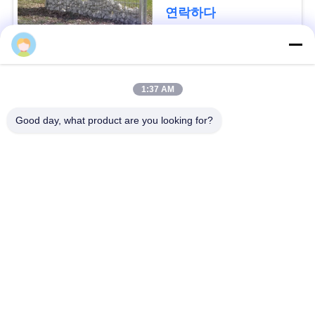
요
연락하다
청
모든
사
1:37 AM
이
방어적인 장벽
군 장벽
Good day, what product are you looking for?
트
모래에 의하여 채워지
지
방어적인 요새 장벽
는 장벽
도
레이저 철조망
안전 스티크 와이어
개
MZP 낮은 가시성 와
반 탱크 와이어
인
이어 장애물
정