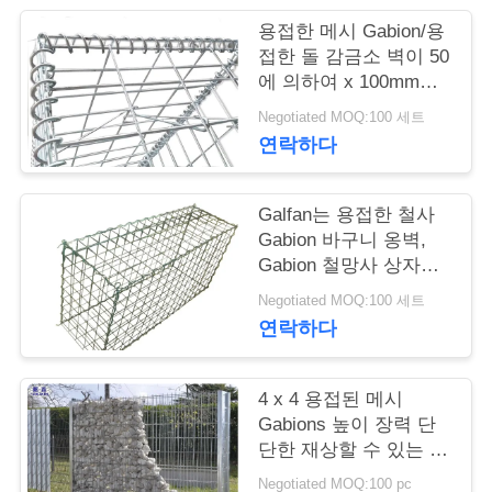
용접한 메시 Gabion/용
저
접한 돌 감금소 벽이 50
에 의하여 x 100mm는
희
직류 전기를 통했습니
Negotiated MOQ:100 세트
와
다
연락하다
연
락
Galfan는 용접한 철사
Gabion 바구니 옹벽,
Gabion 철망사 상자를
입혔습니다
뉴
Negotiated MOQ:100 세트
연락하다
스
4 x 4 용접된 메시
견
Gabions 높이 장력 단
단한 재상할 수 있는 특
적
징
Negotiated MOQ:100 pc