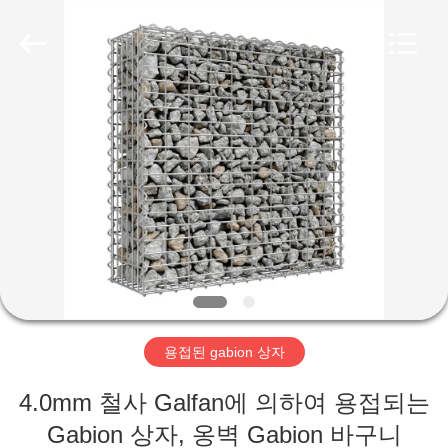
©
2018
-
2026
Hebei
KN
Wire
Mesh
홈
Co.,
Ltd..
All
Rights
Reserved.
제
품
우
리
용접된 gabion 상자
에
4.0mm 철사 Galfan에 의하여 용접되는
관
Gabion 상자, 옹벽 Gabion 바구니