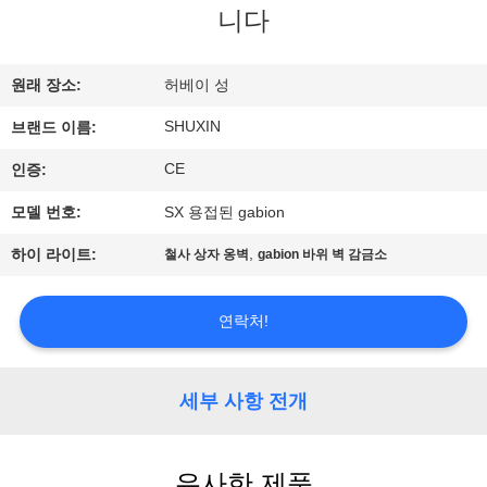
한
니다
것
원래 장소:
허베이 성
공
SHUXIN
브랜드 이름:
장
CE
인증:
투
모델 번호:
SX 용접된 gabion
어
,
하이 라이트:
철사 상자 옹벽
gabion 바위 벽 감금소
품
연락처!
질
세부 사항 전개
관
리
유사한 제품