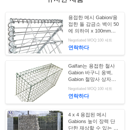
저
용접한 메시 Gabion/용
희
접한 돌 감금소 벽이 50
에 의하여 x 100mm는
와
직류 전기를 통했습니
Negotiated MOQ:100 세트
다
연
연락하다
락
Galfan는 용접한 철사
Gabion 바구니 옹벽,
뉴
Gabion 철망사 상자를
입혔습니다
스
Negotiated MOQ:100 세트
연락하다
견
4 x 4 용접된 메시
적
Gabions 높이 장력 단
단한 재상할 수 있는 특