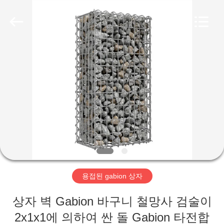
©
2018
-
2026
Hebei
KN
Wire
Mesh
홈
Co.,
Ltd..
All
Rights
Reserved.
제
품
우
리
용접된 gabion 상자
에
상자 벽 Gabion 바구니 철망사 검술이
관
2x1x1에 의하여 싼 돌 Gabion 타전합