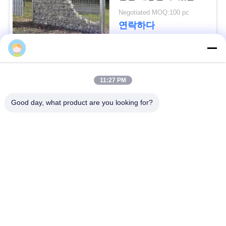
요
징
Negotiated MOQ:100 pc
청
연락하다
사
모든
이
11:27 PM
트
방어적인 장벽
군 장벽
Good day, what product are you looking for?
지
모래에 의하여 채워지
방어적인 요새 장벽
도
는 장벽
레이저 철조망
안전 스티크 와이어
개
인
MZP 낮은 가시성 와
반 탱크 와이어
이어 장애물
정