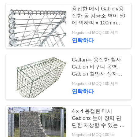
용접한 메시 Gabion/용
저
접한 돌 감금소 벽이 50
에 의하여 x 100mm는
희
직류 전기를 통했습니
Negotiated MOQ:100 세트
와
다
연락하다
연
락
Galfan는 용접한 철사
Gabion 바구니 옹벽,
Gabion 철망사 상자를
입혔습니다
뉴
Negotiated MOQ:100 세트
연락하다
스
4 x 4 용접된 메시
견
Gabions 높이 장력 단
단한 재상할 수 있는 특
적
징
Negotiated MOQ:100 pc