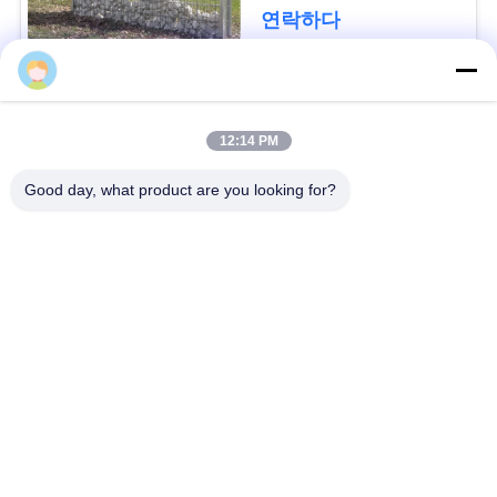
요
연락하다
청
모든
사
12:14 PM
이
방어적인 장벽
군 장벽
Good day, what product are you looking for?
트
모래에 의하여 채워지
지
방어적인 요새 장벽
는 장벽
도
레이저 철조망
안전 스티크 와이어
개
MZP 낮은 가시성 와
반 탱크 와이어
인
이어 장애물
정