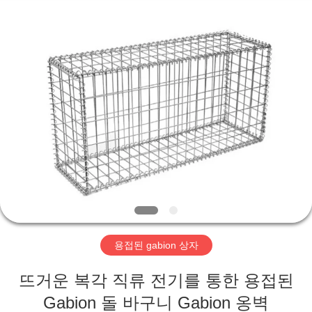
©
2018
-
2026
Hebei
KN
Wire
Mesh
홈
Co.,
Ltd..
All
Rights
Reserved.
제
품
우
리
용접된 gabion 상자
에
뜨거운 복각 직류 전기를 통한 용접된
관
Gabion 돌 바구니 Gabion 옹벽