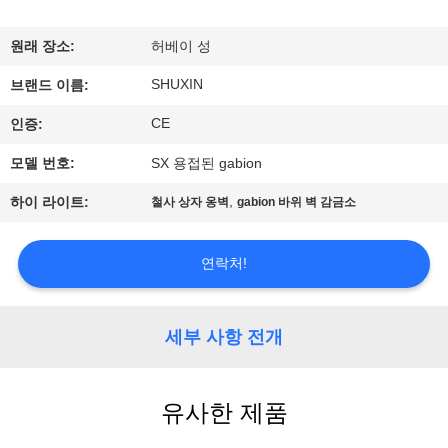
한
것
원래 장소:
허베이 성
SHUXIN
브랜드 이름:
공
CE
인증:
장
모델 번호:
SX 용접된 gabion
투
,
하이 라이트:
철사 상자 옹벽
gabion 바위 벽 감금소
어
연락처!
품
질
세부 사항 전개
관
유사한 제품
리