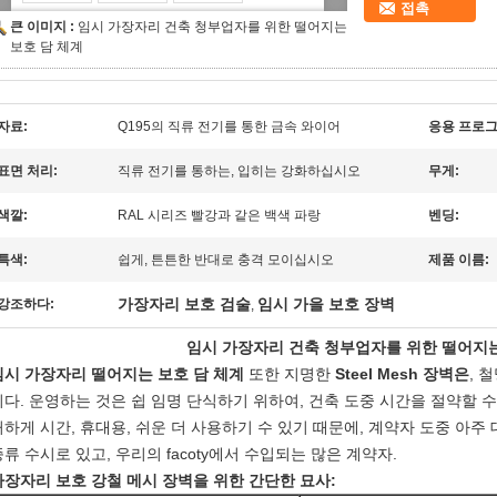
접촉
큰 이미지 :
임시 가장자리 건축 청부업자를 위한 떨어지는
보호 담 체계
자료:
Q195의 직류 전기를 통한 금속 와이어
응용 프로그
표면 처리:
직류 전기를 통하는, 입히는 강화하십시오
무게:
색깔:
RAL 시리즈 빨강과 같은 백색 파랑
벤딩:
특색:
쉽게, 튼튼한 반대로 충격 모이십시오
제품 이름:
가장자리 보호 검술
임시 가을 보호 장벽
강조하다:
,
임시 가장자리 건축 청부업자를 위한 떨어지는
임시 가장자리 떨어지는 보호 담 체계
또한 지명한
Steel Mesh 장벽은
, 
니다. 운영하는 것은 쉽 임명 단식하기 위하여, 건축 도중 시간을 절약할 
거하게 시간, 휴대용, 쉬운 더 사용하기 수 있기 때문에, 계약자 도중 아주
종류 수시로 있고, 우리의 facoty에서 수입되는 많은 계약자.
가장자리 보호 강철 메시 장벽을 위한 간단한 묘사: