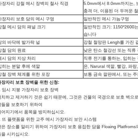
가장자리 강철 메시 장벽의 철사 직경
5.0mm에서 8.0mm까지는
충격 더, 이용된 더 두꺼운 철
가장자리 보호 담의 메시 구멍
일반적인 메시 가늠구멍
강철 메시 담의 패널 크기
일반적인 크기: 1150*260
습니다
담의 바닥에 발가락 널
강철 철망판 Lengh를 가진 
강철 담의 원료
낮은 탄소 철강선 또는 직류 전
메시 담의 지상 처리
직류 전기를 통하는, 입히는
입히는 분말 후에 색깔
은, Narural 색깔, 빨강, 파
강철 장벽 체계를 위한 포장
보통 금속 깔판에서, 또는 
가장자리 보호 장벽을 위한 신청:
.
임시 지붕 가장자리 보호 장벽
설치하고 제거하기 것은 쉽기 때문에, 그것은 건물의 국경으로 보호 벽으로
람들을 보호하기 위하여
떨어지기에서 품목을 방지하십시오.
.
뜨 플랫폼을 위한 교주 메시 가장자리 보안 시스템
은 장소를 알리기 위하여 가장자리 보호 용접한 담을 Floaing Platfrom
들을 시키십시오.