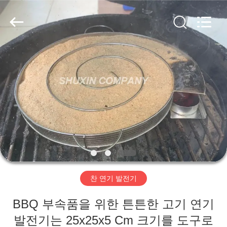
©
2018
-
2026
Hebei
KN
Wire
Mesh
홈
Co.,
Ltd..
All
Rights
Reserved.
제
품
우
리
찬 연기 발전기
에
BBQ 부속품을 위한 튼튼한 고기 연기
관
발전기는 25x25x5 Cm 크기를 도구로