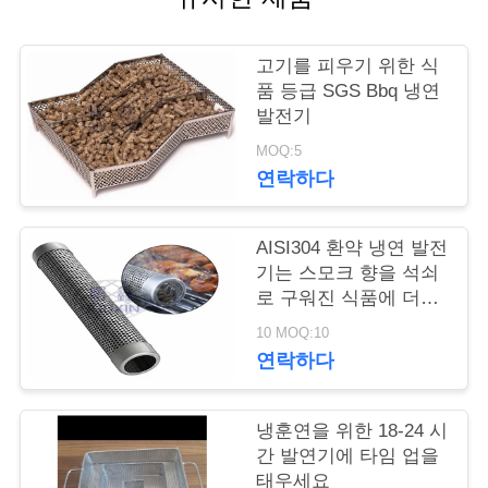
저
고기를 피우기 위한 식
희
품 등급 SGS Bbq 냉연
발전기
와
MOQ:5
연
연락하다
락
AISI304 환약 냉연 발전
기는 스모크 향을 석쇠
뉴
로 구워진 식품에 더합
니다
스
10 MOQ:10
연락하다
견
냉훈연을 위한 18-24 시
적
간 발연기에 타임 업을
태우세요