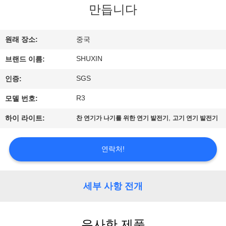
한
만듭니다
것
원래 장소:
중국
공
SHUXIN
브랜드 이름:
장
SGS
인증:
투
R3
모델 번호:
어
,
하이 라이트:
찬 연기가 나기를 위한 연기 발전기
고기 연기 발전기
품
연락처!
질
세부 사항 전개
관
리
유사한 제품