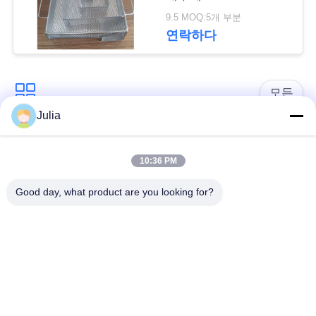
요
9.5 MOQ:5개 부분
청
연락하다
사
모든
이
Julia
트
방어적인 장벽
군 장벽
10:36 PM
지
모래에 의하여 채워지
방어적인 요새 장벽
Good day, what product are you looking for?
도
는 장벽
레이저 철조망
안전 스티크 와이어
개
인
MZP 낮은 가시성 와
반 탱크 와이어
이어 장애물
정