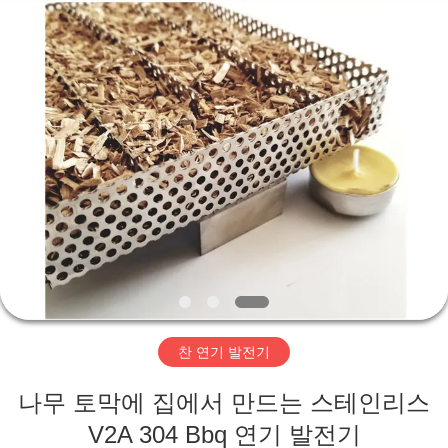
©
2018
-
2026
Hebei
KN
Wire
Mesh
홈
Co.,
Ltd..
All
Rights
Reserved.
제
품
우
리
찬 연기 발전기
에
나무 토막에 집에서 만드는 스테인리스
관
V2A 304 Bbq 연기 발전기