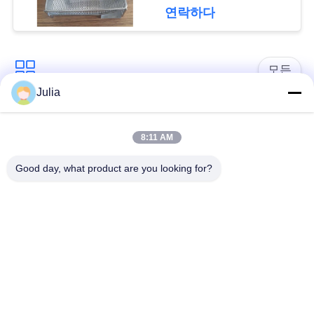
요
연락하다
청
모든
사
Julia
이
방어적인 장벽
군 장벽
트
8:11 AM
모래에 의하여 채워지
지
방어적인 요새 장벽
Good day, what product are you looking for?
는 장벽
도
레이저 철조망
안전 스티크 와이어
개
MZP 낮은 가시성 와
반 탱크 와이어
인
이어 장애물
정