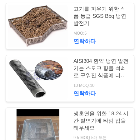
고기를 피우기 위한 식
저
품 등급 SGS Bbq 냉연
발전기
희
MOQ:5
와
연락하다
연
락
AISI304 환약 냉연 발전
기는 스모크 향을 석쇠
로 구워진 식품에 더합
니다
뉴
10 MOQ:10
연락하다
스
냉훈연을 위한 18-24 시
견
간 발연기에 타임 업을
태우세요
적
9.5 MOQ:5개 부분