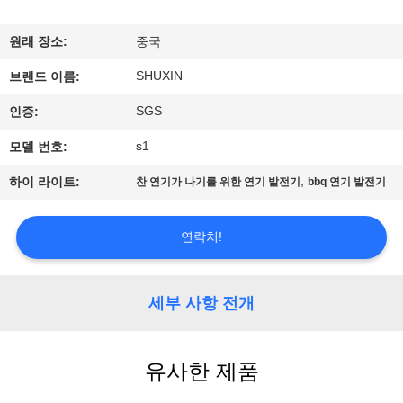
한
것
원래 장소:
중국
SHUXIN
브랜드 이름:
공
SGS
인증:
장
s1
모델 번호:
투
,
하이 라이트:
찬 연기가 나기를 위한 연기 발전기
bbq 연기 발전기
어
연락처!
품
질
세부 사항 전개
관
유사한 제품
리