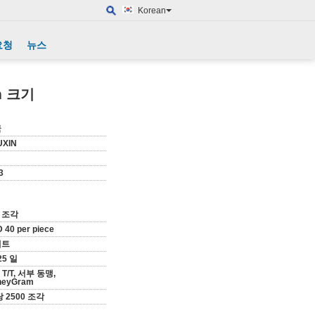
Korean
요청
뉴스
m 크기
국
UXIN
3
0 조각
 40 per piece
레트
25 일
, T/T, 서부 동맹,
neyGram
당 2500 조각