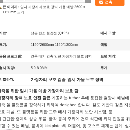
접촉
큰 이미지 :
임시 가장자리 보호 장벽 가을 예방 2600 x
1150mm 크기
자료:
낮은 탄소 철강선 (Q195)
메시 구멍:
크기:
1150*2600mm 1150*1300mm
색깔:
응용 프로그램:
건축 대지 건축 안전 가장자리 보호 장벽
표면 처리:
철사 직경:
5.0-8.0MM
무게:
가장자리 보호 검술
임시 가을 보호 장벽
강조하다:
,
건축을 위한 임시 가을 예방 가장자리 보호 담
가장자리 장벽 보호 안전 담은
가공하는 futher 후에 용접한 철망사 패널
건축 일 플랫폼을 장악하기 위하여 desighed 합니다. 철도 기반과 같은 
보호 패널, 뜨 플랫폼을 위한 교주 메시 가장자리 보안 시스템, 등.
이 간단한 층계와 상승 우물, 굴착 등의 주위에 건축 석판에 위치 인원을 위
동할 수 있는 패널, 붙박이 kickplates와 더불어, 및 포스트 체계는 쉽게