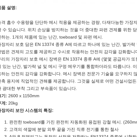
제품 설명:
충격 흡수 수용량을 단단하 메시 적용을 제공하는 경량, 다재다능한 가장자리 
할 수 있습니다. 위치 손상을 방지하는 것을 더 중대한 파편 견제를 위한
하는. 1개의 제품에 있는 난간, toeboard 및 파편 메시.
가장자리 보호 담은 EN 13374 종류 A에 따르고 하나에 있는 난간, 발가
방법은 견제의 고도를 제공하고 수시로 작용하는 안전의 감각을 강화합니
우리의 가장자리 보호 메시 장벽은 EN 13374 종류 A에 (몇몇 공급자가 
에 있는 난간, 발가락 널 및 메시 구멍 메우기를 통합하더라도 따릅니다. 
용하는 안전의 감각을 강화합니다. 메시 장벽은 전문가 기술을 요구하지 않
건축 용지에 직업적인 견해를 제공합니다. 그것을 실제로 어떤 건설사업든
한 광대한 부착 그리고 부속품이 있습니다.
크기:
2600 x 1150mm
무게:
20kg
가장자리 보안 시스템의 특징:
완전한 toeboard를 가진 완전히 자동화된 용접된 강철 메시. (260m
고객의 색깔에 분말 외투 끝을 가진 직류 전기를 통한 철사
A와 B 정체되고는 동적인 선적을 저항하는 EN13374 종류에 시험