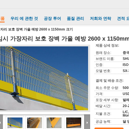
제품
우리 에 관한 것
공장 투어
품질 관리
저희와 연락
견적 
자리 보호 장벽 가을 예방 2600 x 1150mm 크기
임시 가장자리 보호 장벽 가을 예방 2600 x 1150m
제품 상세 정보:
원래 장소:
중
브랜드 이름:
SH
인증:
ISO
모델 번호:
SX-
결제 및 배송 조건:
최소 주문 수량:
50
가격:
USD
포장 세부 사항:
발
배달 시간:
20-
L/C
지불 조건:
Mo
공급 능력:
달 