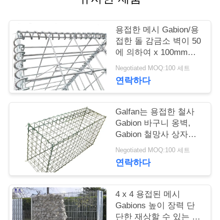
저
용접한 메시 Gabion/용
희
접한 돌 감금소 벽이 50
에 의하여 x 100mm는
와
직류 전기를 통했습니
Negotiated MOQ:100 세트
다
연
연락하다
락
Galfan는 용접한 철사
Gabion 바구니 옹벽,
뉴
Gabion 철망사 상자를
입혔습니다
스
Negotiated MOQ:100 세트
연락하다
견
4 x 4 용접된 메시
적
Gabions 높이 장력 단
단한 재상할 수 있는 특