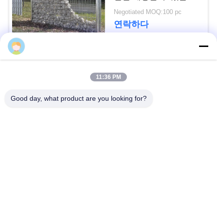
요
징
Negotiated MOQ:100 pc
청
연락하다
사
모든
이
11:36 PM
트
방어적인 장벽
군 장벽
Good day, what product are you looking for?
지
모래에 의하여 채워지
방어적인 요새 장벽
도
는 장벽
레이저 철조망
안전 스티크 와이어
개
인
MZP 낮은 가시성 와
반 탱크 와이어
이어 장애물
정