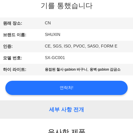
한
기를 통했습니다
것
CN
원래 장소:
공
SHUXIN
브랜드 이름:
장
CE, SGS, ISO, PVOC, SASO, FORM E
인증:
투
SX-GC001
모델 번호:
어
,
하이 라이트:
용접된 철사 gabion 바구니
옹벽 gabion 감금소
품
연락처!
질
세부 사항 전개
관
리
유사한 제품