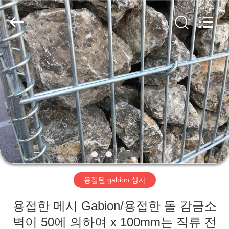
©
2018
-
2026
Hebei
KN
Wire
Mesh
홈
Co.,
Ltd..
All
Rights
Reserved.
제
품
우
리
용접된 gabion 상자
에
용접한 메시 Gabion/용접한 돌 감금소
관
벽이 50에 의하여 x 100mm는 직류 전