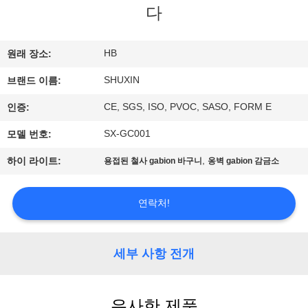
한
다
것
HB
원래 장소:
공
SHUXIN
브랜드 이름:
장
CE, SGS, ISO, PVOC, SASO, FORM E
인증:
투
SX-GC001
모델 번호:
어
,
하이 라이트:
용접된 철사 gabion 바구니
옹벽 gabion 감금소
품
연락처!
질
세부 사항 전개
관
리
유사한 제품