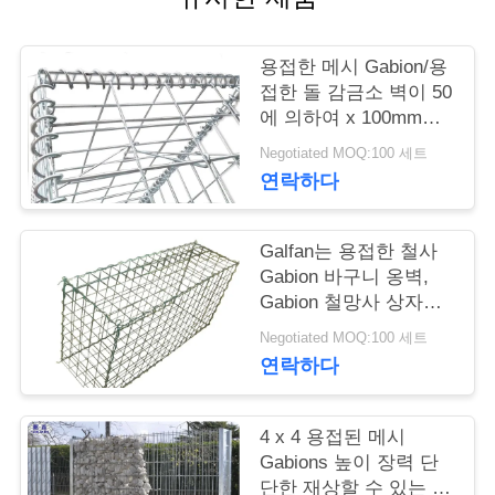
저
용접한 메시 Gabion/용
희
접한 돌 감금소 벽이 50
에 의하여 x 100mm는
와
직류 전기를 통했습니
Negotiated MOQ:100 세트
다
연
연락하다
락
Galfan는 용접한 철사
Gabion 바구니 옹벽,
뉴
Gabion 철망사 상자를
입혔습니다
스
Negotiated MOQ:100 세트
연락하다
견
4 x 4 용접된 메시
적
Gabions 높이 장력 단
단한 재상할 수 있는 특