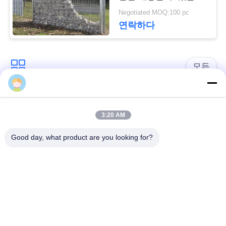
요
징
Negotiated MOQ:100 pc
청
연락하다
사
모든
이
트
방어적인 장벽
군 장벽
3:20 AM
지
모래에 의하여 채워지
방어적인 요새 장벽
Good day, what product are you looking for?
도
는 장벽
레이저 철조망
안전 스티크 와이어
개
인
MZP 낮은 가시성 와
반 탱크 와이어
이어 장애물
정