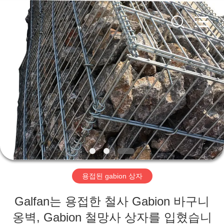
©
2018
-
2026
Hebei
KN
Wire
Mesh
홈
Co.,
Ltd..
All
Rights
Reserved.
제
품
우
리
용접된 gabion 상자
에
Galfan는 용접한 철사 Gabion 바구니
관
옹벽, Gabion 철망사 상자를 입혔습니