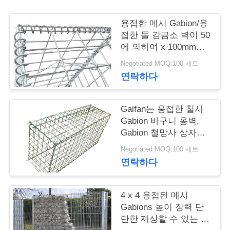
저
용접한 메시 Gabion/용
접한 돌 감금소 벽이 50
희
에 의하여 x 100mm는
직류 전기를 통했습니
와
Negotiated MOQ:100 세트
다
연락하다
연
락
Galfan는 용접한 철사
Gabion 바구니 옹벽,
Gabion 철망사 상자를
뉴
입혔습니다
Negotiated MOQ:100 세트
스
연락하다
견
4 x 4 용접된 메시
Gabions 높이 장력 단
적
단한 재상할 수 있는 특