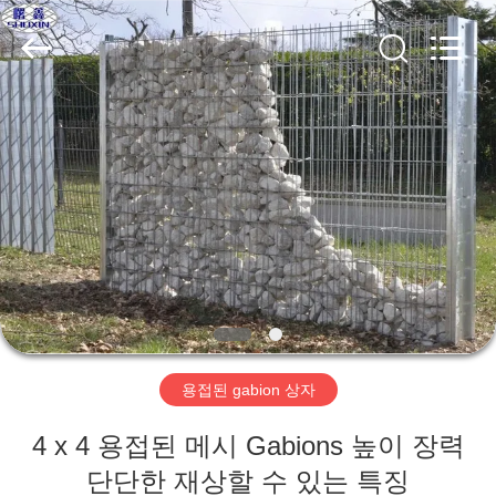
©
2018
-
2026
Hebei
KN
Wire
Mesh
홈
Co.,
Ltd..
All
Rights
Reserved.
제
품
우
리
용접된 gabion 상자
에
4 x 4 용접된 메시 Gabions 높이 장력
관
단단한 재상할 수 있는 특징