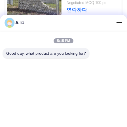
징
요
Negotiated MOQ:100 pc
연락하다
청
Julia
모든
사
5:15 PM
이
방어적인 장벽
군 장벽
Good day, what product are you looking for?
트
지
모래에 의하여 채워지
방어적인 요새 장벽
는 장벽
도
레이저 철조망
안전 스티크 와이어
개
MZP 낮은 가시성 와
인
반 탱크 와이어
이어 장애물
정