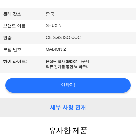
한
것
원래 장소:
중국
SHUXIN
브랜드 이름:
공
CE SGS ISO COC
인증:
장
GABION 2
모델 번호:
투
,
하이 라이트:
용접된 철사 gabion 바구니
직류 전기를 통한 벽 바구니
어
연락처!
품
질
세부 사항 전개
관
리
유사한 제품