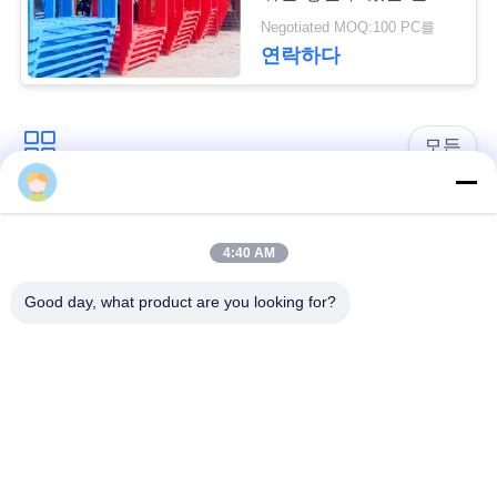
요
선반을 창고에 넣습니
Negotiated MOQ:100 PC를
다
청
연락하다
사
모든
이
트
방어적인 장벽
군 장벽
4:40 AM
지
모래에 의하여 채워지
방어적인 요새 장벽
Good day, what product are you looking for?
도
는 장벽
레이저 철조망
안전 스티크 와이어
개
인
MZP 낮은 가시성 와
반 탱크 와이어
이어 장애물
정