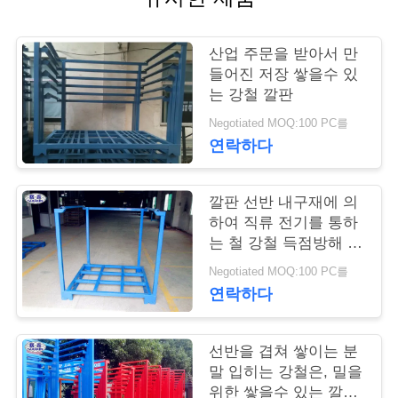
저
산업 주문을 받아서 만
희
들어진 저장 쌓을수 있
는 강철 깔판
와
Negotiated MOQ:100 PC를
연
연락하다
락
깔판 선반 내구재에 의
하여 직류 전기를 통하
뉴
는 철 강철 득점방해 공
간을 겹쳐 쌓이는 화물
스
Negotiated MOQ:100 PC를
포크리프트
연락하다
견
선반을 겹쳐 쌓이는 분
적
말 입히는 강철은, 밀을
위한 쌓을수 있는 깔판