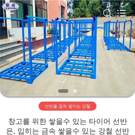
©
2018
-
2026
Hebei
KN
Wire
Mesh
홈
Co.,
Ltd..
All
Rights
Reserved.
제
품
우
리
선반을 겹쳐 쌓이는 강철
에
창고를 위한 쌓을수 있는 타이어 선반
관
은, 입히는 금속 쌓을수 있는 강철 선반