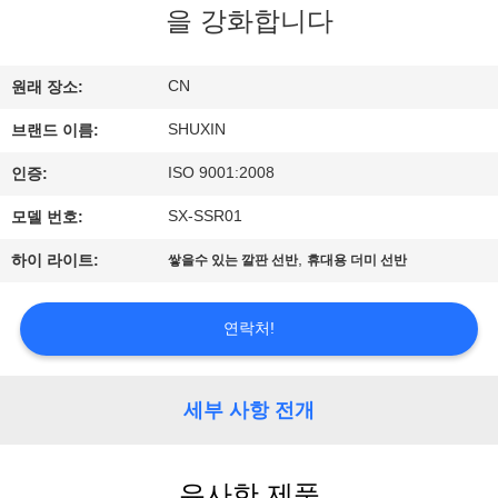
한
을 강화합니다
것
CN
원래 장소:
공
SHUXIN
브랜드 이름:
장
ISO 9001:2008
인증:
투
SX-SSR01
모델 번호:
어
,
하이 라이트:
쌓을수 있는 깔판 선반
휴대용 더미 선반
품
연락처!
질
세부 사항 전개
관
리
유사한 제품