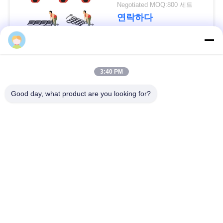
요
Negotiated MOQ:800 세트
연락하다
청
모든
사
3:40 PM
이
방어적인 장벽
군 장벽
Good day, what product are you looking for?
트
지
모래에 의하여 채워지
방어적인 요새 장벽
는 장벽
도
레이저 철조망
안전 스티크 와이어
개
MZP 낮은 가시성 와
인
반 탱크 와이어
이어 장애물
정