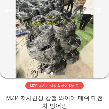
©
2018
-
2026
Hebei
KN
Wire
Mesh
홈
Co.,
Ltd..
All
Rights
Reserved.
제
품
우
리
MZP 낮은 가시성 와이어 장애물
에
MZP 저시인성 강철 와이어 메쉬 대전
관
차 방어망