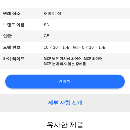
한
것
원래 장소:
허베이 성
KN
브랜드 이름:
공
CE
인증:
장
모델 번호:
10 × 10 × 1.4m 또는 5 × 10 × 1.4m
투
,
,
하이 라이트:
MZP 낮은 가시성 와이어
MZP 와이어
MZP 눈에 띄지 않는 장애물
어
연락처!
품
질
세부 사항 전개
관
리
유사한 제품