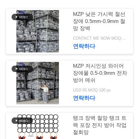
저
MZP 낮은 가시력 철선
장애 0.5mm-0.9mm 철
희
망 장벽
와
CONTACT ME NOW MOQ:1000 PC
연락하다
연
락
MZP 저시인성 와이어
장애물 0.5-0.9mm 전차
방어 메쉬
뉴
USD 65 MOQ:100 pc
스
연락하다
견
탱크 장벽 철망 탱크 트
랙 포장 전지 방어 작업
적
철회망